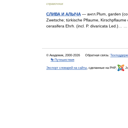
справочник
СЛИВА И АЛЫЧА
— англ.Plum, garden (co
Zwetsche; türkische Pflaume, Kirschpflaume ф
cerasifera Ehrh. (incl. P. divaricata Led.)…
© Академик, 2000-2026
Обратная связь:
Техподдерж
👣 Путешествия
Экспорт словарей на сайты
, сделанные на PHP,
Jo