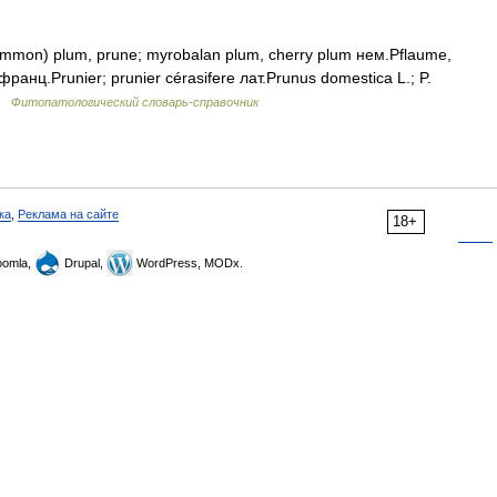
mmon) plum, prune; myrobalan plum, cherry plum нем.Pflaume,
ранц.Prunier; prunier cérasifere лат.Prunus domestica L.; P.
 …
Фитопатологический словарь-справочник
ка
,
Реклама на сайте
18+
omla,
Drupal,
WordPress, MODx.