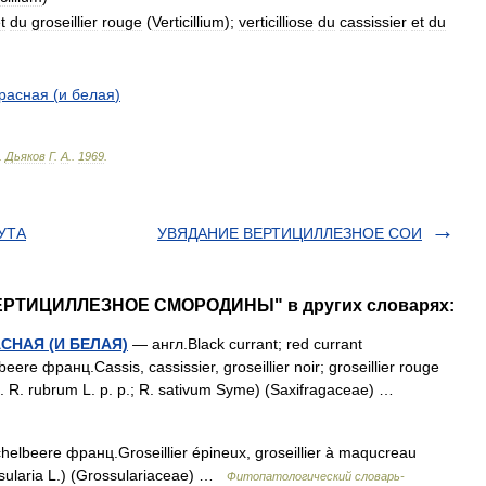
t
du
groseillier
rouge
(
Verticillium
);
verticilliose
du
cassissier
et
du
расная
(
и
белая
)
.
Дьяков
Г
.
А
.
.
1969
.
УТА
УВЯДАНИЕ ВЕРТИЦИЛЛЕЗНОЕ СОИ
ВЕРТИЦИЛЛЕЗНОЕ СМОРОДИНЫ" в других словарях:
СНАЯ (И БЕЛАЯ)
— англ.Black currant; red currant
re франц.Cassis, cassissier, groseillier noir; groseillier rouge
n. R. rubrum L. p. p.; R. sativum Syme) (Saxifragaceae) …
lbeere франц.Groseillier épineux, groseillier à maqucreau
ossularia L.) (Grossulariaceae) …
Фитопатологический словарь-