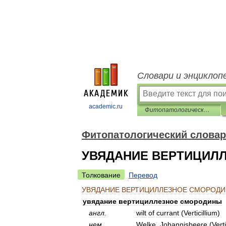
Словари и энциклоп
academic.ru
Фитопатологический словарь-справочник
Фитопатологический словар
УВЯДАНИЕ ВЕРТИЦИЛ
Толкование
Перевод
УВЯДАНИЕ
ВЕРТИЦИЛЛЕЗНОЕ
СМОРОД
увядание
вертициллезное
смородины
англ
.
wilt
of
currant
(
Verticillium
)
нем
.
Welke
,
Johannisbeere
(
Verti