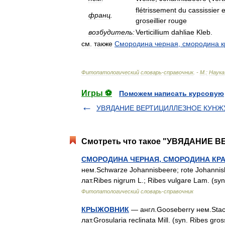
flétrissement
du
cassissier
e
франц
.
groseillier
rouge
возбудитель:
Verticillium
dahliae
Kleb
.
см
.
также
Смородина
черная
,
смородина
к
Фитопатологический
словарь
-
справочник
. -
М
.
:
Наука
Игры ⚽
Поможем написать курсовую
УВЯДАНИЕ ВЕРТИЦИЛЛЕЗНОЕ КУНЖ
Смотреть что такое "УВЯДАНИЕ 
СМОРОДИНА ЧЕРНАЯ, СМОРОДИНА КРА
нем.Schwarze Johannisbeere; rote Johannisbee
лат.Ribes nigrum L.; Ribes vulgare Lam. (sy
Фитопатологический словарь-справочник
КРЫЖОВНИК
— англ.Gooseberry нем.Stache
лат.Grosularia reclinata Mill. (syn. Ribes gr